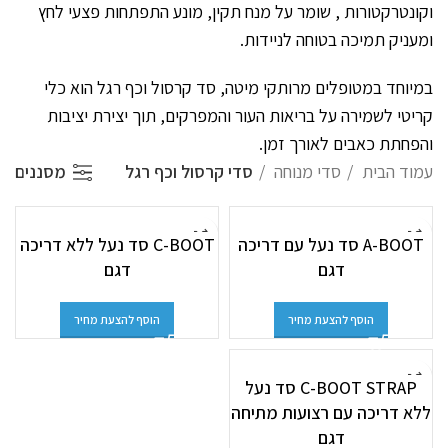
וקונטרקטורות , שומר על מנח תקין, מונע התפתחות פצעי לחץ
ומעניק תמיכה בטוחה לניידות.
במיוחד במטופלים מרותקי מיטה, סד קרסול וכף רגל הוא כלי
קריטי לשמירה על בריאות העור והמפרקים, תוך יצירת יציבות
והפחתת כאבים לאורך זמן.
עמוד הבית
סדי מנוחה
סדי קרסול וכף רגל
מסננים
A-BOOT סד נעל עם דריכה
C-BOOT סד נעל ללא דריכה
דגם
דגם
הוסף להצעת מחיר
הוסף להצעת מחיר
C-BOOT STRAP סד נעל
ללא דריכה עם רצועות מתיחה
דגם