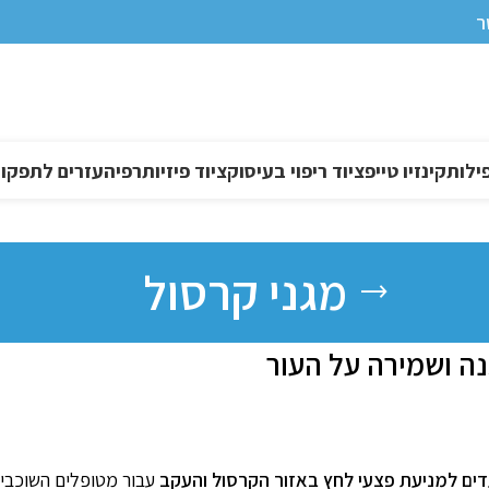
ר
ילות
קינזיו טייפ
ציוד ריפוי בעיסוק
ציוד פיזיותרפיה
עזרים לתפקוד DL
מגני קרסול
נה ושמירה על העור
דים למניעת פצעי לחץ באזור הקרסול והעקב
עבור מטופלים השוכבים