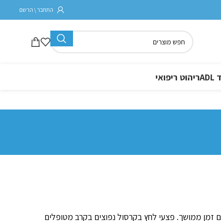
התחבר \ הרשם
A
ריהוט ריפואי
 זמן ממושך. פצעי לחץ בקרסול נפוצים בקרב מטופלים