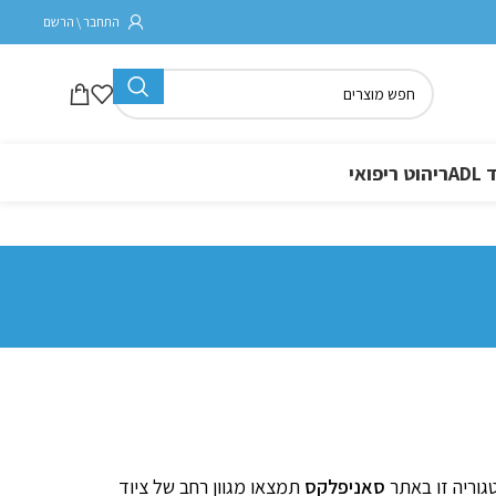
התחבר \ הרשם
A
ריהוט ריפואי
גוריה זו באתר
סאניפלקס
תמצאו מגוון רחב של ציוד