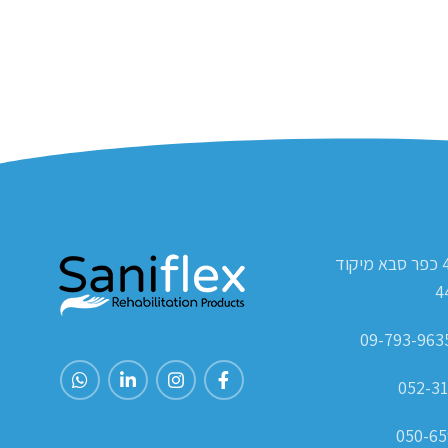
ת.ד 420 כפר סבא מיקוד
4
052-31
050-65