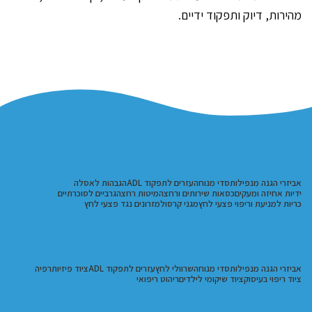
מהירות, דיוק ותפקוד ידיים.
אביזרי הגנה מנפילות
סדי מנוחה
עזרים לתפקוד ADL
הגבהות לאסלה
ידיות אחיזה ומעקים
כסאות שירותים ורחצה
מיטות רחצה
גרביים לסוכרתיים
כריות למניעת וריפוי פצעי לחץ
מגני קרסול
מזרונים נגד פצעי לחץ
אביזרי הגנה מנפילות
סדי מנוחה
שרוולי לחץ
עזרים לתפקוד ADL
ציוד פיזיותרפיה
ציוד ריפוי בעיסוק
ציוד שיקומי לילדים
ריהוט ריפואי