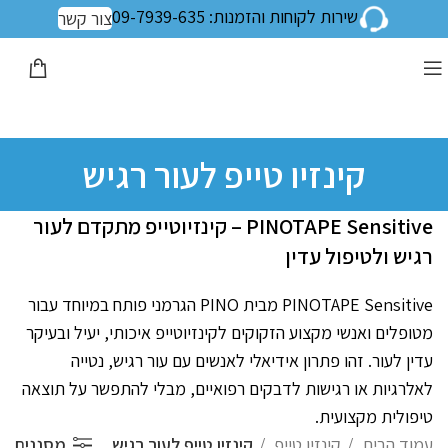
שירות לקוחות והזמנות: 09-7939-635
צור קשר
קינזיו טייפ לעור רגיש
PINOTAPE Sensitive – קינזיוטייפ מתקדם לעור
רגיש ולטיפול עדין
PINOTAPE Sensitive מבית PINO הגרמני פותח במיוחד עבור
מטופלים ואנשי מקצוע הזקוקים לקינזיוטייפ איכותי, יעיל ובעיקר
עדין לעור. זהו פתרון אידיאלי לאנשים עם עור רגיש, נטייה
לאלרגיות או רגישות לדבקים רפואיים, מבלי להתפשר על תוצאה
טיפולית מקצועית.
עמוד הבית
קינזיו טייפ
קינזיו טייפ לעור רגיש
מסננים