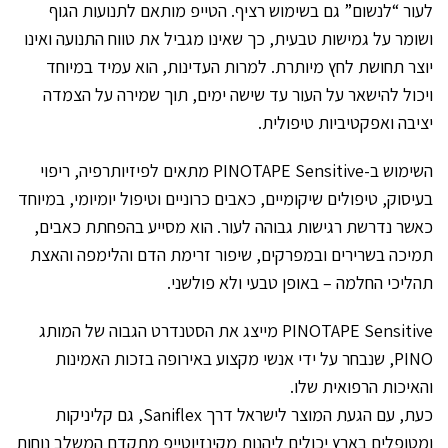
לעור “לנשום” גם בשימוש רציף. הטייפ מותאם לתנועות הגוף
ושומר על גמישות טבעית, כך שאינו מגביל את טווח התנועה ואינו
יוצר תחושת לחץ מיותרת. למרות העדינות, הוא עמיד במיוחד
ויכול להישאר על העור עד שישה ימים, תוך שמירה על הצמדה
יציבה ואפקטיביות טיפולית.
השימוש ב-PINOTAPE Sensitive מתאים לפיזיותרפיה, ריפוי
בעיסוק, טיפולים שיקומיים, כאבים כרוניים וטיפול יומיומי, במיוחד
כאשר נדרשת רגישות גבוהה לעור. הוא מסייע בהפחתת כאבים,
תמיכה בשרירים ובמפרקים, שיפור זרימת הדם והלימפה והאצת
תהליכי החלמה – באופן טבעי ולא פולשני.
PINOTAPE Sensitive מייצג את הסטנדרט הגבוה של המותג
PINO, שנבחר על ידי אנשי מקצוע באירופה בזכות האמינות
והאיכות הרפואית שלו.
כעת, עם הגעת המוצר לישראל דרך Saniflex, גם קליניקות
ומטופלים בארץ יכולים ליהנות מקינזיוטייפ מתקדם המשלב נוחות