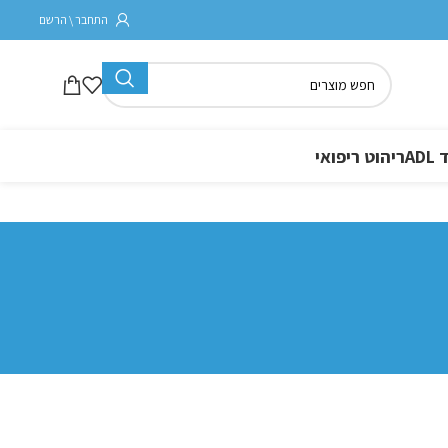
התחבר \ הרשם
A
ריהוט ריפואי