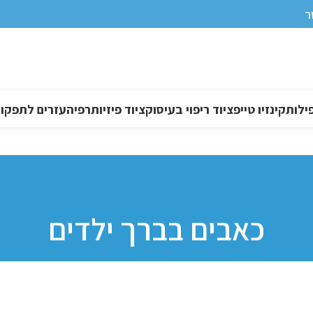
ר
ילות
קינזיו טייפ
ציוד ריפוי בעיסוק
ציוד פיזיותרפיה
עזרים לתפקוד DL
כאבים בברך ילדים