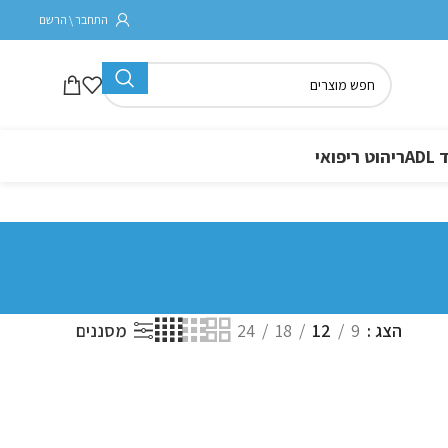
התחבר \ הרשם
A
ריהוט ריפואי
הצג
9
12
18
24
מסננים