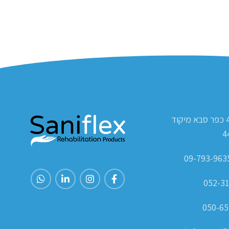
ת.ד 420 כפר סבא מיקוד
4
052-31
050-65