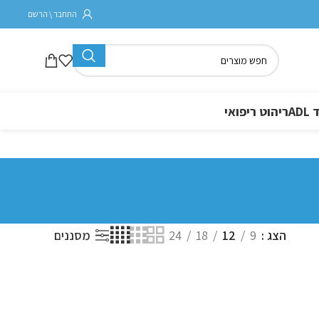
התחבר \ הרשם
A
ריהוט ריפואי
הצג
9
12
18
24
מסננים