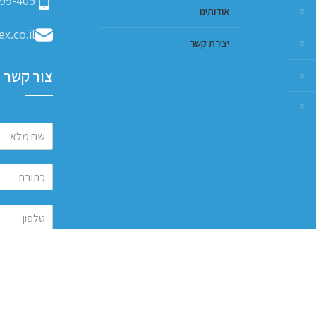
99-405
אודותינו
x.co.il
יצירת קשר
צור קשר
שלח