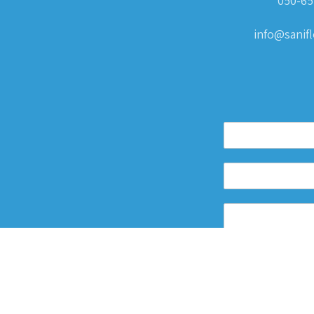
050-65
info@sanifle