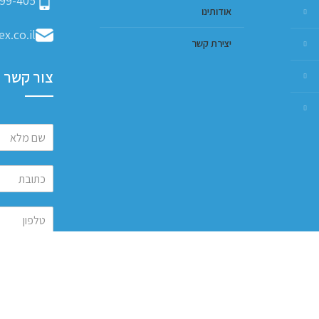
99-405
אודותינו
x.co.il
יצירת קשר
צור קשר
שלח