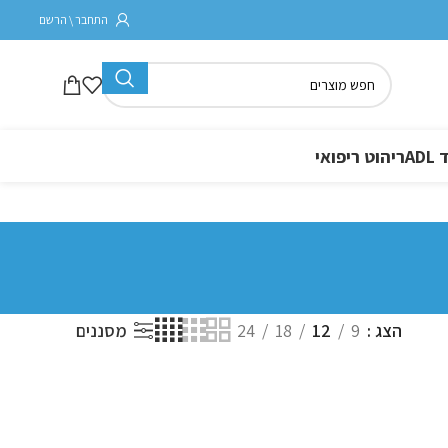
התחבר \ הרשם
A
ריהוט ריפואי
הצג
9
12
18
24
מסננים