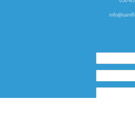
050-65
info@sanifle