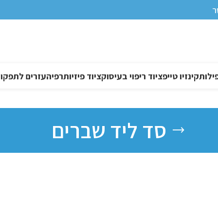
ר
ילות
קינזיו טייפ
ציוד ריפוי בעיסוק
ציוד פיזיותרפיה
עזרים לתפקוד DL
סד ליד שברים