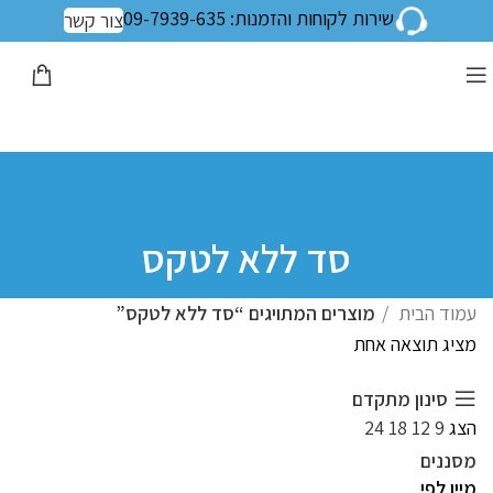
שירות לקוחות והזמנות: 09-7939-635
צור קשר
סד ללא לטקס
עמוד הבית
מוצרים המתויגים “סד ללא לטקס”
מציג תוצאה אחת
סינון מתקדם
הצג
9
12
18
24
מסננים
מיין לפי