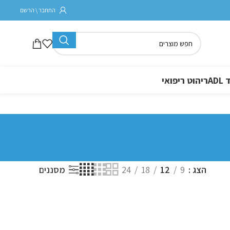
התחבר \ הרשם
A
ריהוט ריפואי
הצג
9
12
18
24
מסננים