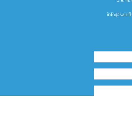
050-65
info@sanifle