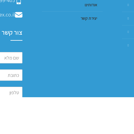
99-405
אודותינו
x.co.il
יצירת קשר
צור קשר
שלח