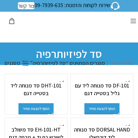
שירות לקוחות והזמנות: 09-7939-635
צור קשר
סד לפיזיותרפיה
עמוד הבית
מוצרים המתויגים “סד לפיזיותרפיה”
מסננים
DF-101 סד מנוחה ליד עם
DHT-101 סד מנוחה ליד
גליל בסטייה דגם
בסטייה דגם
הוסף להצעת מחיר
הוסף להצעת מחיר
DORSAL HAND סד מנוחה
EH-101-HT סד משולב
ליד דורסאלי
לשורש כף יד + מרפק דגם