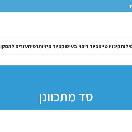
ר
ילות
קינזיו טייפ
ציוד ריפוי בעיסוק
ציוד פיזיותרפיה
עזרים לתפקוד DL
סד מתכוונן