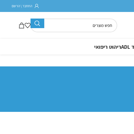
התחבר \ הרשם
A
ריהוט ריפואי