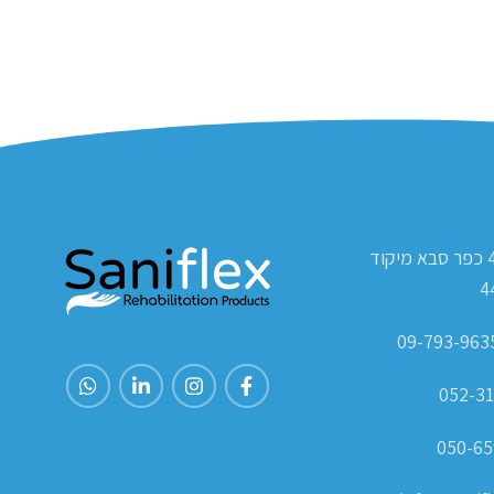
ת.ד 420 כפר סבא מיקוד
4
052-31
050-65