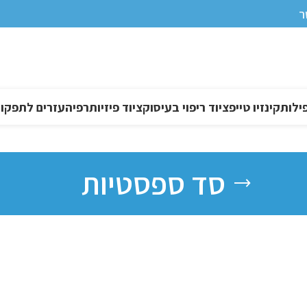
ר
ילות
קינזיו טייפ
ציוד ריפוי בעיסוק
ציוד פיזיותרפיה
עזרים לתפקוד DL
סד ספסטיות