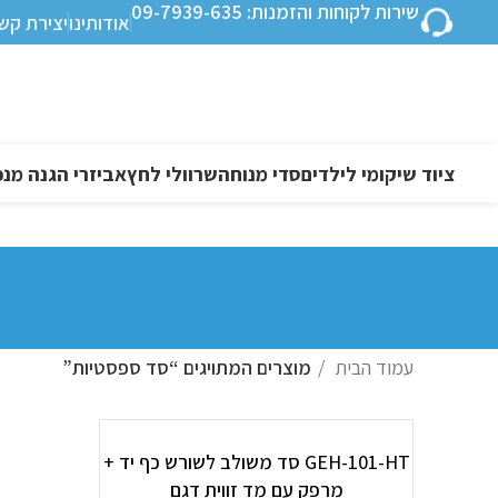
שירות לקוחות והזמנות: 09-7939-635
אודותינו
יצירת קש
ציוד שיקומי לילדים
סדי מנוחה
שרוולי לחץ
אביזרי הגנה מנפ
עמוד הבית
מוצרים המתויגים “סד ספסטיות”
GEH-101-HT סד משולב לשורש כף יד +
מרפק עם מד זווית דגם