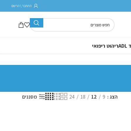
התחבר \ הרשם
A
ריהוט ריפואי
הצג
9
12
18
24
מסננים