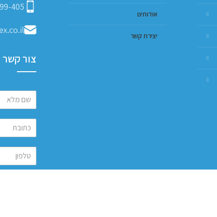
99-405
אודותינו
x.co.il
יצירת קשר
צור קשר
שלח