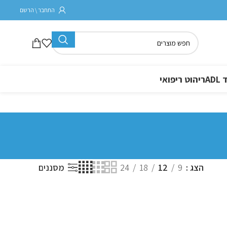
התחבר \ הרשם
A
ריהוט ריפואי
הצג
9
12
18
24
מסננים