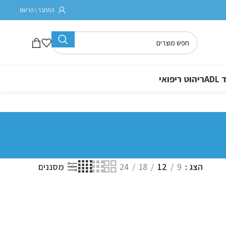
התחבר \ הרשם
A
ריהוט ריפואי
הצג
9
12
18
24
מסננים