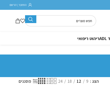
התחבר \ הרשם
A
ריהוט ריפואי
הצג
9
12
18
24
מסננים