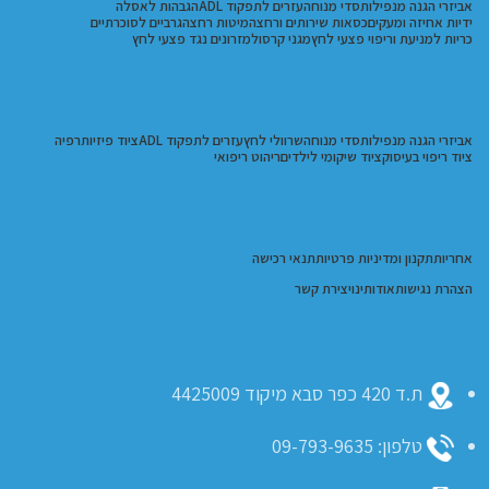
אביזרי הגנה מנפילות
סדי מנוחה
עזרים לתפקוד ADL
הגבהות לאסלה
ידיות אחיזה ומעקים
כסאות שירותים ורחצה
מיטות רחצה
גרביים לסוכרתיים
כריות למניעת וריפוי פצעי לחץ
מגני קרסול
מזרונים נגד פצעי לחץ
אביזרי הגנה מנפילות
סדי מנוחה
שרוולי לחץ
עזרים לתפקוד ADL
ציוד פיזיותרפיה
ציוד ריפוי בעיסוק
ציוד שיקומי לילדים
ריהוט ריפואי
אחריות
תקנון ומדיניות פרטיות
תנאי רכישה
הצהרת נגישות
אודותינו
יצירת קשר
ת.ד 420 כפר סבא מיקוד 4425009
טלפון: 09-793-9635