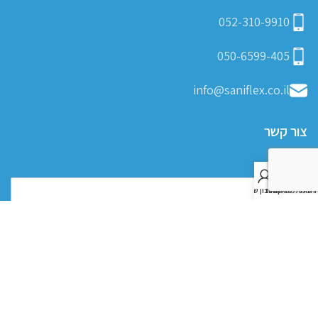
052-310-9910
050-6599-405
info@saniflex.co.il
צור קשר
0
חנות
רשימת משאלות
סל קניות
החשבון שלי