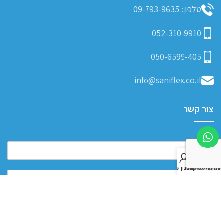
טלפון: 09-793-9635
052-310-9910
050-6599-405
info@saniflex.co.il
צור קשר
0
חנות
רשימת משאלות
סל קניות
החשבון שלי