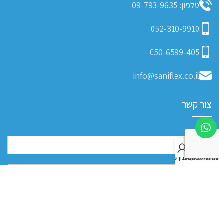
טלפון: 09-793-9635
052-310-9910
050-6599-405
info@saniflex.co.il
צור קשר
0
חנות
רשימת משאלות
סל קניות
החשבון שלי