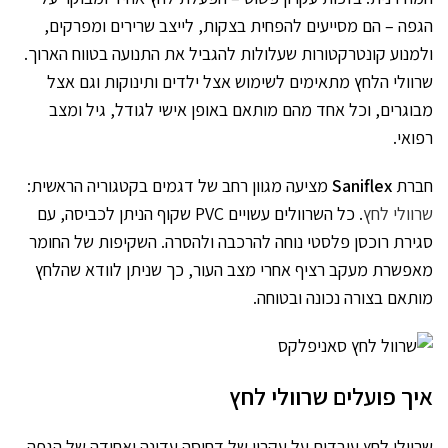
הגפה – הם מסייעים להפחית בצקות, לייצב שרירים ומפרקים,
ולמנוע קונטרקטורות שעלולות להגביל את התנועה בטווח הארוך.
שרוולי הלחץ מתאימים לשימוש אצל ילדים ותינוקות וגם אצל
מבוגרים, וכל אחד מהם מותאם באופן אישי לגודל, גיל ומצב
רפואי.
חברת
Saniflex
מציעה מגוון רחב של דגמים בקטגוריה הראשית:
שרוולי לחץ
. כל השרוולים עשויים PVC שקוף הניתן לכביסה, עם
סגירת רוכסן פלסטי נוחה להרכבה ולהסרה. השקיפות של החומר
מאפשרת מעקב רציף אחרי מצב העור, כך שניתן לוודא שהלחץ
מותאם בצורה נכונה ובטוחה.
איך פועלים שרוולי לחץ
שרוולי לחץ עובדים על עקרון של דחיסה עדינה ואחידה של הגפה.