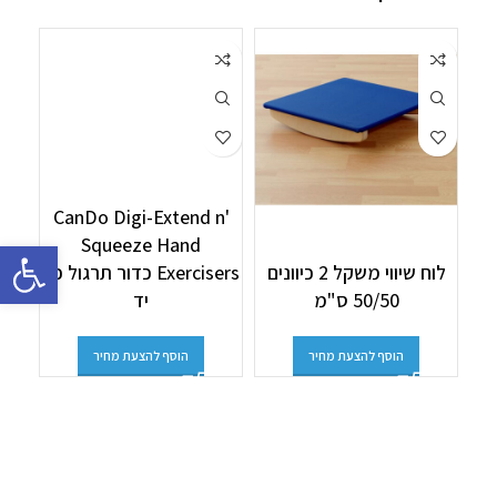
CanDo Digi-Extend n'
Squeeze Hand
פתח סרגל 
לוח שיווי משקל 2 כיוונים
Exercisers כדור תרגול כף
50/50 ס"מ
יד
גומי 1.80 
הוסף להצעת מחיר
הוסף להצעת מחיר