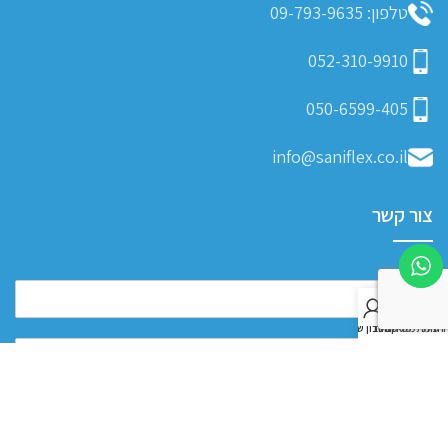
טלפון: 09-793-9635
052-310-9910
050-6599-405
info@saniflex.co.il
צור קשר
0
חנות
רשימת משאלות
סל קניות
החשבון שלי