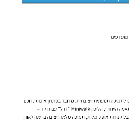
מועדפים
תקדם, שתוכנן במיוחד לילדים בגילאי 1 עד 7 שנים הזקוקים לתמיכה תנועתית ויציבתית. מדובר בפתרון איכותי, חכם
ומותאם אישית לשיקום ילדים עם מוגבלויות תנועה – תוך עידוד פעיל של ניידות, יציבה נכונה ותחושת עצמאות.הודות למנגנון ההתאמה הייחודי, הליכון Miniwalk "גדל" עם הילד –
בלת נוחות אופטימלית, תמיכה מלאה ויציבה בריאה לאורך