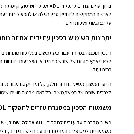
בתוך עולם
עזרים לתפקוד ADL אכילה ושתיה
, קיימת חשי
לאנשים המתקשים להחזיק סכין רגילה או להפעיל כוח בעת חי
על עצמאות ואיכות חיים.
יתרונות השימוש בסכין עם ידית אחיזה נוחה
הסכין תוכננה במיוחד עבור משתמשים בעלי כוח מופחת בידי
ללא מאמץ מוגזם של שורש כף היד או האצבעות. הנוחות המ
רכים ועוד.
התער המשונן מסייע בחיתוך חלק, קל ומדויק גם עבור מזו
לצרכים שונים של המשתמשים. כל זאת מבטיח חוויית שימוש
משמעות הסכין במסגרת עזרים לתפקוד ADL אכילה ושתיה
כאשר מדברים על
עזרים לתפקוד ADL אכילה ושתיה
, יש
משמעותית למטופלים המתמודדים עם חולשה בידיים, דלקות