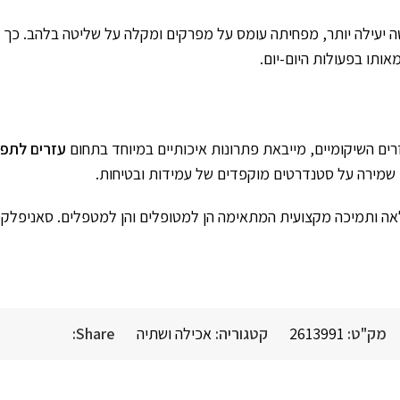
 יעילה יותר, מפחיתה עומס על מפרקים ומקלה על שליטה בלהב. כך
אותו בפעולות היום-יום.
ם השיקומיים, מייבאת פתרונות איכותיים במיוחד בתחום
עזרים לתפקוד ADL אכיל
 שמירה על סטנדרטים מוקפדים של עמידות ובטיחות.
לאה ותמיכה מקצועית המתאימה הן למטופלים והן למטפלים. סאניפלקס
מק"ט:
2613991
קטגוריה:
אכילה ושתיה
Share: