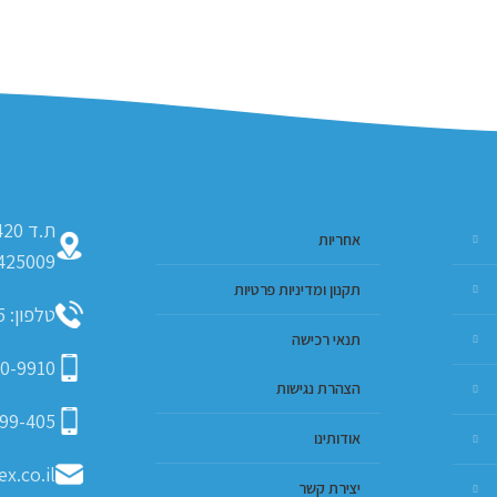
אחריות
425009
תקנון ומדיניות פרטיות
טלפון: 09-793-9635
תנאי רכישה
0-9910
הצהרת נגישות
99-405
אודותינו
x.co.il
יצירת קשר