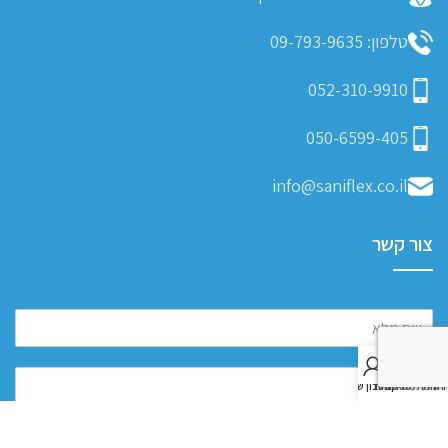
טלפון: 09-793-9635
052-310-9910
050-6599-405
info@saniflex.co.il
צור קשר
0
חנות
רשימת משאלות
סל קניות
החשבון שלי