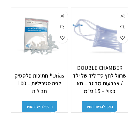
DOUBLE CHAMBER
שרוול לחץ סד ליד של ילד
Urias® חתיכות פלסטיק
/ אצבעות מבוגר – תא
לפה סטריליות – 100
בק
כפול – 15 ס"מ
חבילות
הוסף להצעת מחיר
הוסף להצעת מחיר