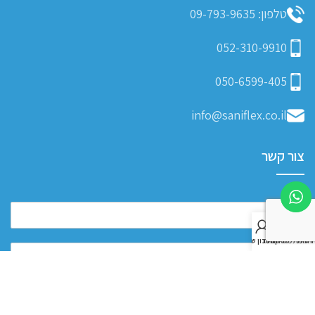
טלפון: 09-793-9635
052-310-9910
050-6599-405
info@saniflex.co.il
צור קשר
0
חנות
רשימת משאלות
סל קניות
החשבון שלי