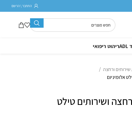
התחבר \ הרשם
A
ריהוט ריפואי
שירותים ורחצה
Nat כסא רחצה ושירותים טילט