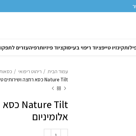
ר
ילות
קינזיו טייפ
ציוד ריפוי בעיסוק
ציוד פיזיותרפיה
עזרים לתפקוד DL
עמוד הבית
ריהוט ריפואי
כסאות 
Nature Tilt כסא רחצה ושירותים טילט אלומיניום
ure Tilt
אלומיניום