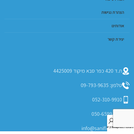
הצהרת נגישות
אודותינו
יצירת קשר
ת.ד 420 כפר סבא מיקוד 4425009
טלפון: 09-793-9635
052-310-9910
050-6599-405
0
חנות
רשימת משאלות
סל קניות
החשבון שלי
info@saniflex.co.il