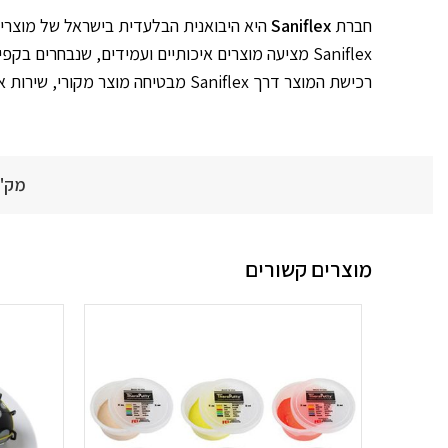
חברת
Saniflex
היא היבואנית הבלעדית בישראל של מוצרי
Saniflex מציעה מוצרים איכותיים ועמידים, שנבחרים בקפידה עבור פיזיותרפיסטים, מרפאים בעיסוק, מאמנים ומרכזי שיקום בכל רחבי הארץ.
רכישת המוצר דרך Saniflex מבטיחה מוצר מקורי, שירות אמין, אחריות מלאה ואספקה מהירה – כך שתוכלו ליהנות מאימון יעיל, בטיחותי ומדויק לאורך זמן.
מק"
מוצרים קשורים