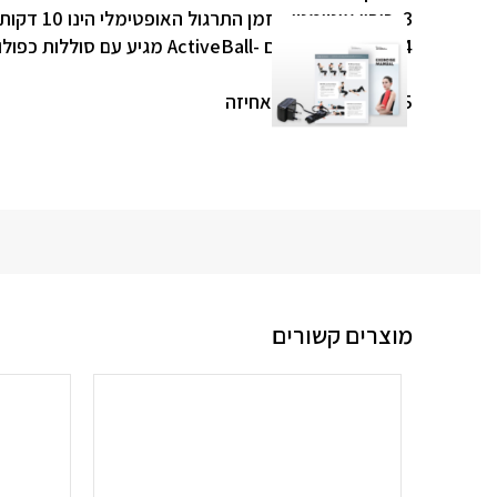
3. כיבוי אוטומטי – זמן התרגול האופטימלי הינו 10 דקות. כבוי אוטומטי לאחר 10 דקות
4. חיי סוללה ארוכים -ActiveBall מגיע עם סוללות כפולות מחזיק יותר מ 3 שעות
5. תיק עם רצועה לאחיזה
מוצרים קשורים