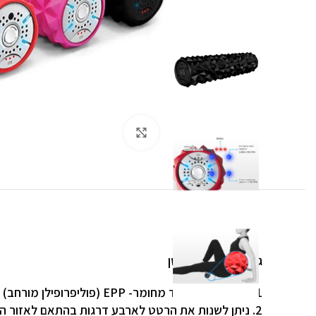
לחצו להגדלה
גליל עיסוי רוטט קטן
1. מוצר עמיד מאוד מחומר- EPP (פוליפרופילן מורחב) . משקל קל, עמיד ללחות וזיעה. עיצוב מיוחד אשר נותן גירוי עמוק יותר במהלך הרפית השרירים.
2. ניתן לשנות את הרטט לארבע דרגות בהתאם לאזור העיסוי למטרת השימוש