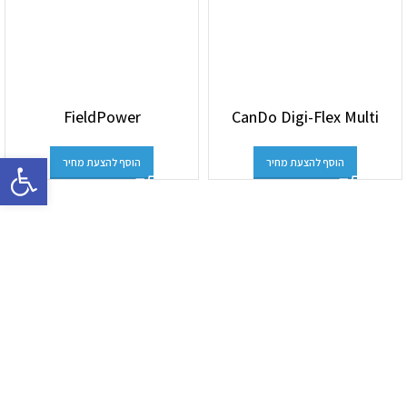
FieldPower
CanDo Digi-Flex Multi
פתח סרגל 
הוסף להצעת מחיר
הוסף להצעת מחיר