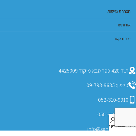
הצהרת נגישות
אודותינו
יצירת קשר
ת.ד 420 כפר סבא מיקוד 4425009
טלפון: 09-793-9635
052-310-9910
050-6599-405
0
חנות
רשימת משאלות
סל קניות
החשבון שלי
info@saniflex.co.il