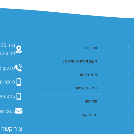
אחריות
425009
תקנון ומדיניות פרטיות
טלפון: 09-793-9635
תנאי רכישה
0-9910
הצהרת נגישות
99-405
אודותינו
x.co.il
יצירת קשר
צור קשר