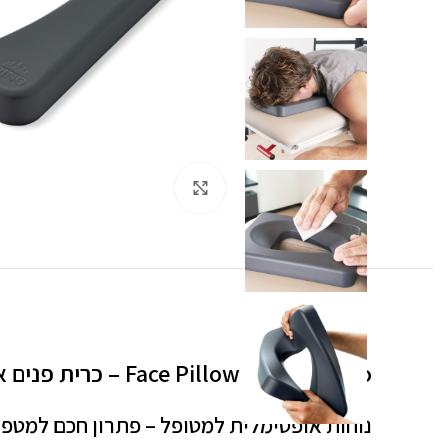
לחצו להגדלה
Face Pillow Comfort Pro – כרית פנים ארגונומית לציוד פיזיותרפיה מקצועי
נוחות אופטימלית למטופל – פתרון חכם למטפל