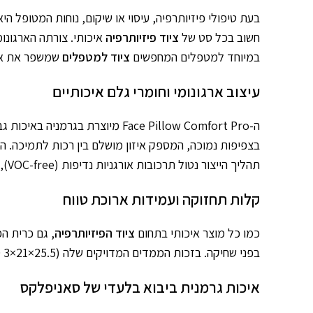
בעת טיפולי פיזיותרפיה, עיסוי או שיקום, נוחות המטופל 
חשוב בכל סט של
ציוד פיזיותרפיה
איכותי. צורתה הארגונו
במיוחד למטפלים המחפשים
ציוד למטפלים
שמשפר את איכ
עיצוב ארגונומי וחומרי גלם איכותיים
ה-Face Pillow Comfort Pro מיוצרת בגרמניה באיכות גבוהה במיוחד, ומיועדת לשימוש במרפאות פיזיותרפיה, במכוני שיקום ובמרכזי ספא ובריאות. הכרית עשויה
בצפיפות נמוכה, המספק איזון מושלם בין רכות לתמיכה. הע
תהליך הייצור נטול תרכובות אורגניות נדיפות (VOC-free), כך שהמוצר אינו פולט חומרים מזיקים ומבטיח סביבת טיפול נקייה ובריאה.
קלות תחזוקה ועמידות ארוכת טווח
כמו כל מוצר איכותי בתחום
ציוד הפיזיותרפיה
בפני שחיקה. בזכות הממדים המדויקים שלה (25.5×21×3 ס"מ), היא מתאימה לרוב מיטות הטיפול והעיסוי, ומשלימה כל סביבת טיפול מקצועית באופן מושלם.
איכות גרמנית ביבוא בלעדי של סאניפלקס