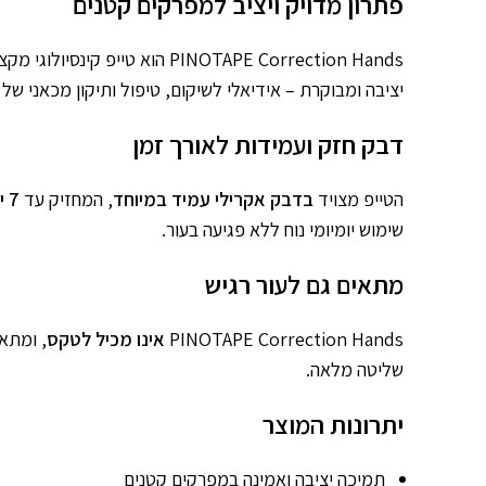
פתרון מדויק ויציב למפרקים קטנים
PINOTAPE Correction Hands הוא טייפ קינסיולוגי מקצועי שפותח במיוחד לטיפול ממוקד במפרקי היד והאצבעות. בזכות
יציבה ומבוקרת – אידיאלי לשיקום, טיפול ותיקון מכאני של
דבק חזק ועמידות לאורך זמן
הטייפ מצויד
בדבק אקרילי עמיד במיוחד
, המחזיק עד
7 ימים
שימוש יומיומי נוח ללא פגיעה בעור.
מתאים גם לעור רגיש
PINOTAPE Correction Hands
אינו מכיל לטקס
, ומתאי
שליטה מלאה.
יתרונות המוצר
תמיכה יציבה ואמינה במפרקים קטנים